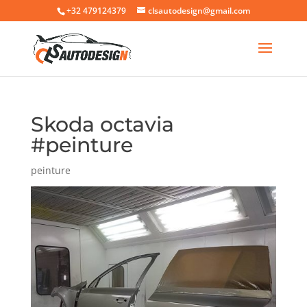
+32 479124379
clsautodesign@gmail.com
Skoda octavia
#peinture
peinture