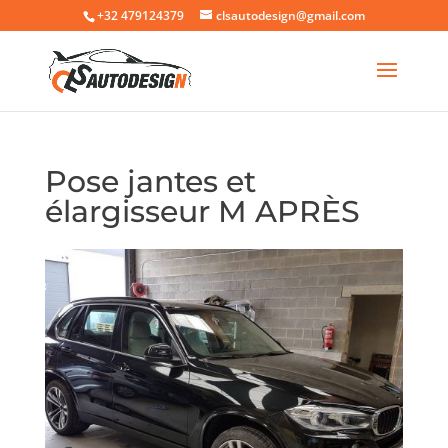
+32 479124379
clsautodesign@gmail.com
Pose jantes et
élargisseur M APRÈS