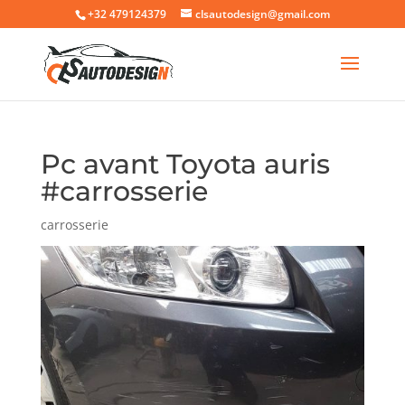
+32 479124379
clsautodesign@gmail.com
Pc avant Toyota auris
#carrosserie
carrosserie