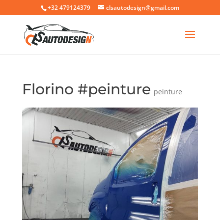
+32 479124379
clsautodesign@gmail.com
Florino #peinture
peinture