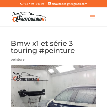
+32 479124379
clsautodesign@gmail.com
Bmw x1 et série 3
touring #peinture
peinture